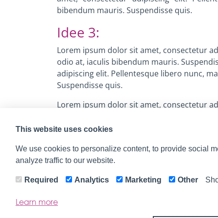
bibendum mauris. Suspendisse quis.
Idee 3:
Lorem ipsum dolor sit amet, consectetur adi
odio at, iaculis bibendum mauris. Suspendi
adipiscing elit. Pellentesque libero nunc, m
Suspendisse quis.
Lorem ipsum dolor sit amet, consectetur adi
odio at, iaculis bibendum mauris. Suspendi
adipiscing elit. Pellentesque libero nunc, m
This website uses cookies
Suspendisse quis.
We use cookies to personalize content, to provide social m
analyze traffic to our website.
Wenn du noch mehr erfahren möchtest >k
Required
Analytics
Marketing
Other
Sho
Learn more