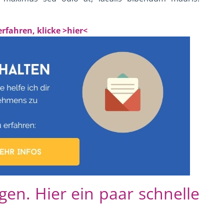
rfahren, klicke >hier<
n. Hier ein paar schnelle