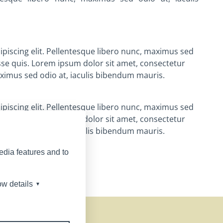
piscing elit. Pellentesque libero nunc, maximus sed
sse quis.
Lorem ipsum dolor sit amet, consectetur
aximus sed odio at, iaculis bibendum mauris.
piscing elit. Pellentesque libero nunc, maximus sed
sse quis.
Lorem ipsum dolor sit amet, consectetur
aximus sed odio at, iaculis bibendum mauris.
edia features and to
licke hier<
w details
▼